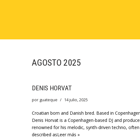
Saltar
al
contenido
AGOSTO 2025
DENIS HORVAT
por
guateque
14 julio, 2025
Croatian born and Danish bred. Based in Copenhagen
Denis Horvat is a Copenhagen-based DJ and produce
renowned for his melodic, synth-driven techno, often
described as
Leer más »