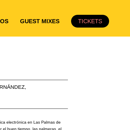
TOS
GUEST MIXES
TICKETS
ERNÁNDEZ,
sica electrónica en Las Palmas de
r el buen tiempo, las palmeras, el