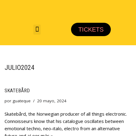
Saltar
al
TICKETS
contenido
JULIO2024
SKATEBÅRD
por
guateque
20 mayo, 2024
Skatebård, the Norwegian producer of all things electronic.
Connoisseurs know that his catalogue oscillates between
emotional techno, neo-italo, electro from an alternative
future and a
Leer más »